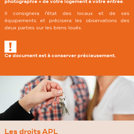
photographie » de votre logement à votre entrée
.
Il consignera l’état des locaux et de ses
équipements et précisera les observations des
deux parties sur les biens loués.
Ce document est à conserver précieusement.
Les droits APL