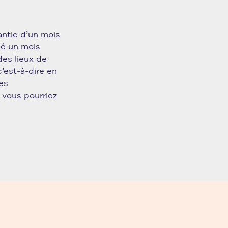
antie d’un mois
ué un mois
des lieux de
c’est-à-dire en
es
 vous pourriez