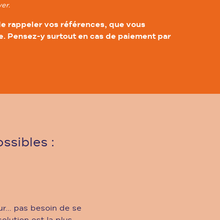
yer.
de rappeler vos références, que vous
e. Pensez-y surtout en cas de paiement par
sibles :
r... pas besoin de se