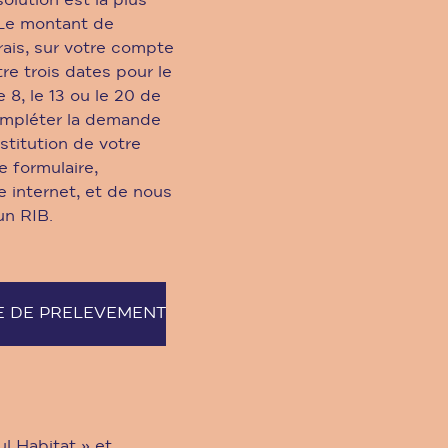
solution est la plus
. Le montant de
rais, sur votre compte
re trois dates pour le
 8, le 13 ou le 20 de
compléter la demande
stitution de votre
e formulaire,
e internet, et de nous
un RIB.
E DE PRELEVEMENT
ul Habitat » et