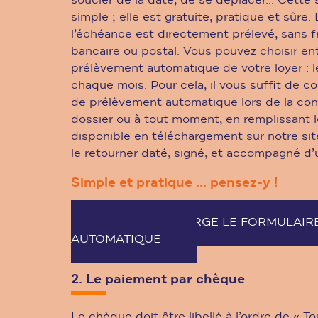
soucier de la date, de se déplacer... Cette 
simple ; elle est gratuite, pratique et sûre
l’échéance est directement prélevé, sans f
bancaire ou postal. Vous pouvez choisir ent
prélèvement automatique de votre loyer : le
chaque mois. Pour cela, il vous suffit de 
de prélèvement automatique lors de la con
dossier ou à tout moment, en remplissant l
disponible en téléchargement sur notre sit
le retourner daté, signé, et accompagné d’
Simple et pratique ... pensez-y !
JE TELECHARGE LE FORMULAIR
AUTOMATIQUE
2. Le paiement par chèque
Le chèque doit être libellé à l’ordre de « To