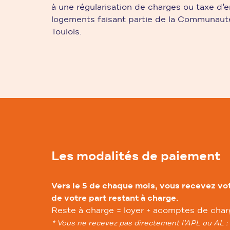
à une régularisation de charges ou taxe d
logements faisant partie de la Communa
Toulois.
Les modalités de paiement
Vers le 5 de chaque mois, vous recevez vot
de votre part restant à charge.
Reste à charge = loyer + acomptes de charge
* Vous ne recevez pas directement l’APL ou AL : l