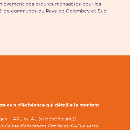
’enlèvement des ordures ménagères pour les
uté de communes du Pays de Colombey et Sud
re avis d’échéance qui détaille le montant
s – APL ou AL (si bénéficiaire)*.
a Caisse d’Allocations Familiales (CAF) la verse